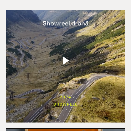
Showreel dronă
2024
SHOWREEL