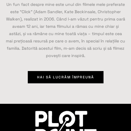
Un fun fact despre mine este unul din filmele mele preferate
este “Click” (Adam Sandler, Kate Beckinsale, Christopher
Walken), realizat in 2006. Când l-am văzut pentru prima oară
aveam 12 ani, iar tema filmului a rămas cu mine chiar și
astăzi, și va rămâne cu mine toată viața – timpul este cea
mai prețioasă resursă pe care o avem, în special în relațiile cu
familia. Datorită acestui film, m-am decis să scriu și să filmez
povești care inspiră.
HAI SĂ LUCRĂM ÎMPREUNĂ