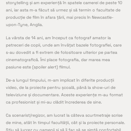
storytelling și am experiență în spatele camerei de peste 10
ani, iar asta m-a făcut să urmez și să termin o facultate de
producție de film în afara țării, mai precis în Newcastle-
upon-Tyne, Anglia.
La vârsta de 14 ani, am început ca fotograf amator la
petreceri de copii, unde am învățat bazele fotografiei, care
s-au dovedit a fi extrem de folositoare ulterior pe partea
cinematografică. Îmi place fotografia, dar marea mea
pasiune este (spoiler alert) filmul.
De-a lungul timpului, m-am implicat în diferite producții
video, de la proiecte pentru școală, până la show-uri de
televiziune și documentare. Aceste experiențe m-au format
ca profesionist și mi-au clădit încrederea de sine.
Ca scenarist/regizor, am lucrat la câteva scurtmetraje scrise
de mine, atât în timpul facultății, cât și la proiecte personale.
Știu să lucrez cu oamenii și să îi fac să se simtă confortabil